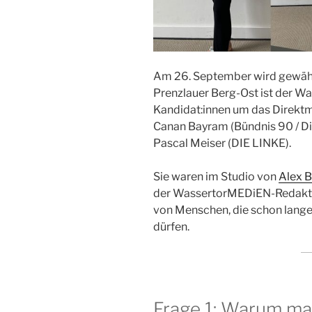
Am 26. September wird gewähl
Prenzlauer Berg-Ost ist der Wa
Kandidat:innen um das Direktma
Canan Bayram (Bündnis 90 / Die
Pascal Meiser (DIE LINKE).
Sie waren im Studio von
Alex B
der WassertorMEDiEN-Redakti
von Menschen, die schon lange 
dürfen.
Frage 1: Warum ma