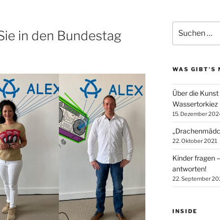
Suche
Sie in den Bundestag
nach:
WAS GIBT’S 
Über die Kunst
Wassertorkiez
15. Dezember 202
„Drachenmädch
22. Oktober 2021
Kinder fragen
antworten!
22. September 20
INSIDE