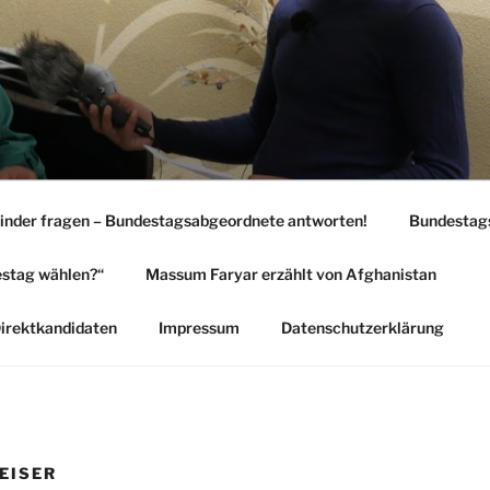
inder fragen – Bundestagsabgeordnete antworten!
Bundestags
estag wählen?“
Massum Faryar erzählt von Afghanistan
Direktkandidaten
Impressum
Datenschutzerklärung
EISER