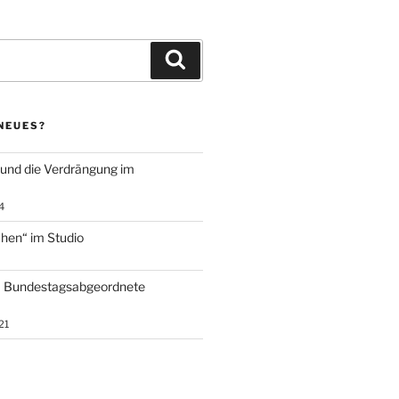
Suchen
NEUES?
 und die Verdrängung im
4
en“ im Studio
 – Bundestagsabgeordnete
21