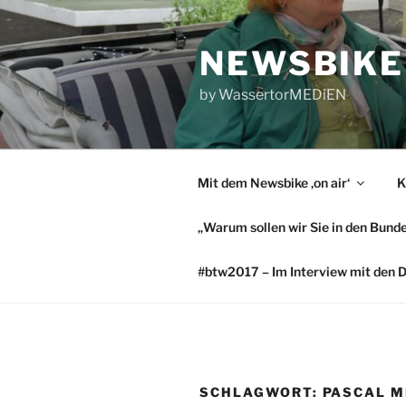
Zum
Inhalt
NEWSBIKE
springen
by WassertorMEDiEN
Mit dem Newsbike ‚on air‘
K
„Warum sollen wir Sie in den Bund
#btw2017 – Im Interview mit den 
SCHLAGWORT:
PASCAL M