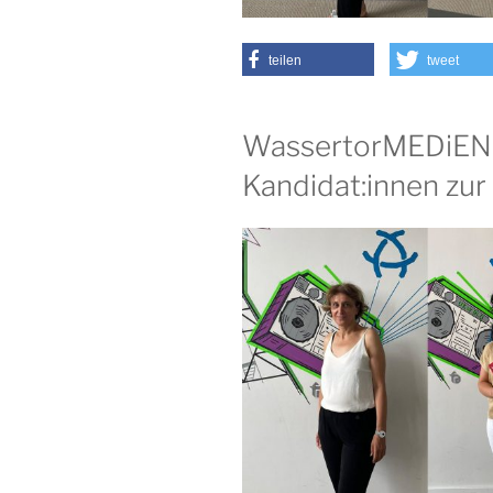
teilen
tweet
WassertorMEDiEN 
Kandidat:innen zu