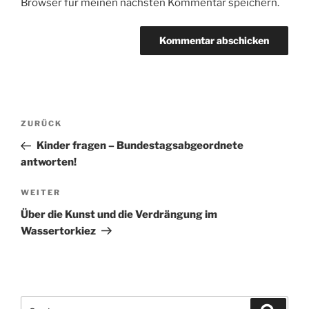
Browser für meinen nächsten Kommentar speichern.
Beitragsnavigation
Vorheriger
ZURÜCK
Beitrag
Kinder fragen – Bundestagsabgeordnete
antworten!
Nächster
WEITER
Beitrag
Über die Kunst und die Verdrängung im
Wassertorkiez
Suche
Suche