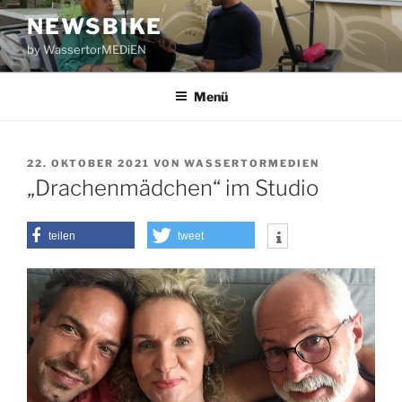
Zum
NEWSBIKE
Inhalt
by WassertorMEDiEN
springen
Menü
VERÖFFENTLICHT
22. OKTOBER 2021
VON
WASSERTORMEDIEN
AM
„Drachenmädchen“ im Studio
teilen
tweet